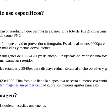
e uso específicos?
a mayor resolución que permita tu escáner. Una foto de 10x15 cm escan
arda como PNG.
 foto que envió tu proveedor o fotógrafo. Escala a al menos 2000px 
an más clics y menos devoluciones.
n imágenes de 1080-1200px de ancho. Un upscale de 2x desde una foto 
rma. Cambian seguido.
as estándar y 3840px para displays retina. Escala al ancho objetivo 
0x1080. Una foto que llene la diapositiva necesita al menos esa cantida
ar imágenes sin perder calidad
cubre los mejores ajustes para esto.
imagen?
 siquiera necesitas una cuenta.