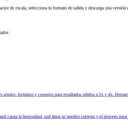
factor de escala, selecciona tu formato de salida y descarga una versión 
gador.
justes, formatos y consejos para resultados nítidos a 2x y 4x. Herrami
ué causa la borrosidad, qué tipos se pueden corregir y el proceso paso 