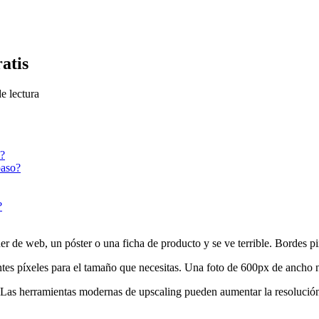
atis
e lectura
e?
paso?
?
ner de web, un póster o una ficha de producto y se ve terrible. Bordes pi
ntes píxeles para el tamaño que necesitas. Una foto de 600px de ancho 
A. Las herramientas modernas de upscaling pueden aumentar la resolución