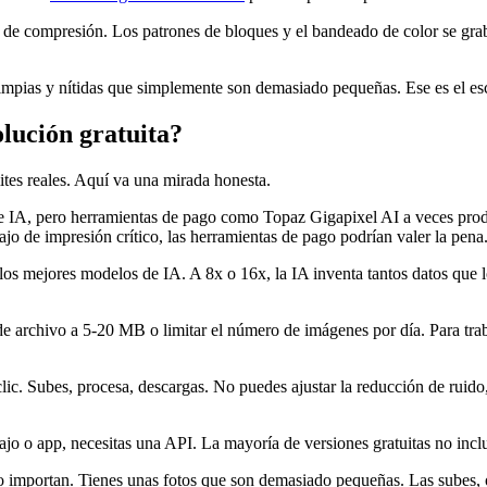
tos de compresión. Los patrones de bloques y el bandeado de color se g
mpias y nítidas que simplemente son demasiado pequeñas. Ese es el esce
olución gratuita?
ites reales. Aquí va una mirada honesta.
 IA, pero herramientas de pago como Topaz Gigapixel AI a veces produc
abajo de impresión crítico, las herramientas de pago podrían valer la pena
los mejores modelos de IA. A 8x o 16x, la IA inventa tantos datos que l
 de archivo a 5-20 MB o limitar el número de imágenes por día. Para tra
ic. Subes, procesa, descargas. No puedes ajustar la reducción de ruido,
bajo o app, necesitas una API. La mayoría de versiones gratuitas no inc
 no importan. Tienes unas fotos que son demasiado pequeñas. Las subes, 