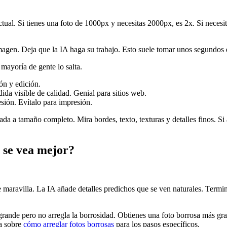
tual. Si tienes una foto de 1000px y necesitas 2000px, es 2x. Si neces
imagen. Deja que la IA haga su trabajo. Esto suele tomar unos segundos
 mayoría de gente lo salta.
ón y edición.
 visible de calidad. Genial para sitios web.
sión. Evítalo para impresión.
da a tamaño completo. Mira bordes, texto, texturas y detalles finos. Si a
 se vea mejor?
e maravilla. La IA añade detalles predichos que se ven naturales. Term
grande pero no arregla la borrosidad. Obtienes una foto borrosa más gra
ía sobre
cómo arreglar fotos borrosas
para los pasos específicos.