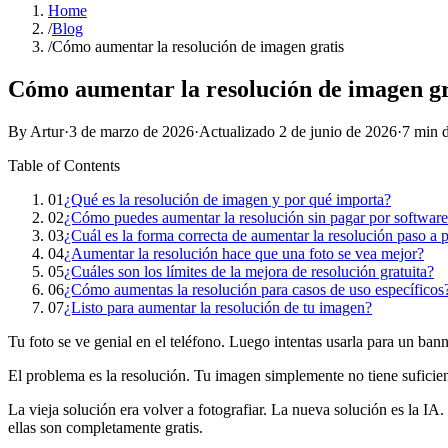
Home
/
Blog
/
Cómo aumentar la resolución de imagen gratis
Cómo aumentar la resolución de imagen gr
By Artur
·
3 de marzo de 2026
·
Actualizado
2 de junio de 2026
·
7 min d
Table of Contents
01
¿Qué es la resolución de imagen y por qué importa?
02
¿Cómo puedes aumentar la resolución sin pagar por softwar
03
¿Cuál es la forma correcta de aumentar la resolución paso a 
04
¿Aumentar la resolución hace que una foto se vea mejor?
05
¿Cuáles son los límites de la mejora de resolución gratuita?
06
¿Cómo aumentas la resolución para casos de uso específicos
07
¿Listo para aumentar la resolución de tu imagen?
Tu foto se ve genial en el teléfono. Luego intentas usarla para un ban
El problema es la resolución. Tu imagen simplemente no tiene suficie
La vieja solución era volver a fotografiar. La nueva solución es la I
ellas son completamente gratis.