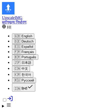
Upscale
IMG
ब्लॉग
मूल्य निर्धारण
HI
🇬🇧
English
🇩🇪
Deutsch
🇪🇸
Español
🇫🇷
Français
🇧🇷
Português
🇯🇵
日本語
🇨🇳
中文
🇰🇷
한국어
🇷🇺
Русский
🇮🇳
हिन्दी