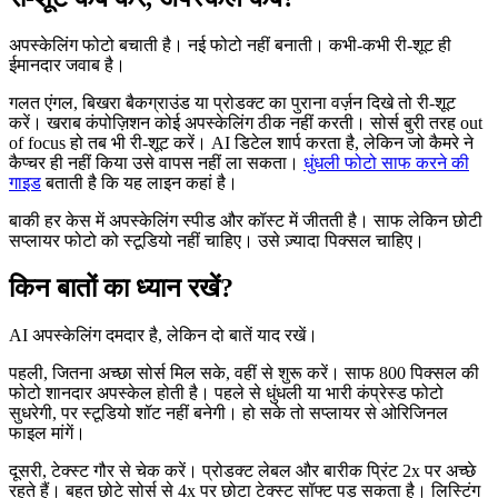
अपस्केलिंग फोटो बचाती है। नई फोटो नहीं बनाती। कभी-कभी री-शूट ही
ईमानदार जवाब है।
गलत एंगल, बिखरा बैकग्राउंड या प्रोडक्ट का पुराना वर्ज़न दिखे तो री-शूट
करें। खराब कंपोज़िशन कोई अपस्केलिंग ठीक नहीं करती। सोर्स बुरी तरह out
of focus हो तब भी री-शूट करें। AI डिटेल शार्प करता है, लेकिन जो कैमरे ने
कैप्चर ही नहीं किया उसे वापस नहीं ला सकता।
धुंधली फोटो साफ करने की
गाइड
बताती है कि यह लाइन कहां है।
बाकी हर केस में अपस्केलिंग स्पीड और कॉस्ट में जीतती है। साफ लेकिन छोटी
सप्लायर फोटो को स्टूडियो नहीं चाहिए। उसे ज़्यादा पिक्सल चाहिए।
किन बातों का ध्यान रखें?
AI अपस्केलिंग दमदार है, लेकिन दो बातें याद रखें।
पहली, जितना अच्छा सोर्स मिल सके, वहीं से शुरू करें। साफ 800 पिक्सल की
फोटो शानदार अपस्केल होती है। पहले से धुंधली या भारी कंप्रेस्ड फोटो
सुधरेगी, पर स्टूडियो शॉट नहीं बनेगी। हो सके तो सप्लायर से ओरिजिनल
फाइल मांगें।
दूसरी, टेक्स्ट गौर से चेक करें। प्रोडक्ट लेबल और बारीक प्रिंट 2x पर अच्छे
रहते हैं। बहुत छोटे सोर्स से 4x पर छोटा टेक्स्ट सॉफ्ट पड़ सकता है। लिस्टिंग