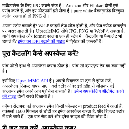
मार्केटप्लेस के लिए JPG सबसे सेफ है। Amazon और Flipkart दोनों इसे
पसंद करते हैं, और हर प्लेटफॉर्म इसे लेता है। pure white बैकग्राउंड बिल्कुल
क्लीन रखना हो तो PNG लें।
अपना स्टोर चलाते हैं? WebP फाइलें तेज़ लोड होती हैं, और पेज स्पीड कन्वर्ज़न
पर असर डालती है। UpscaleIMG सीधे JPG, PNG या WebP दे सकता है,
यानी अपस्केल और format बदलना एक ही स्टेप में। कैटलॉग या पैम्फलेट भी
छापते हैं?
इमेज का DPI बढ़ाने की गाइड
में प्रिंटर की ज़रूरतें हैं।
पूरा कैटलॉग कैसे अपस्केल करें?
पांच फोटो हाथ से अपस्केल करना ठीक है। पांच सौ ब्राउज़र टैब का काम नहीं
है।
इसीलिए
UpscaleIMG API
है। अपनी स्क्रिप्ट या टूल से इमेज भेजें,
अपस्केल्ड रिज़ल्ट वापस पाएं। कई स्टोर ओनर इसे n8n से जोड़कर नई
सप्लायर इमेज अपने आप प्रोसेस करवाते हैं।
इमेज अपस्केलिंग ऑटोमेट करने
की गाइड
दोनों रास्ते दिखाती है।
कॉमन सेटअप: नई सप्लायर इमेज किसी फोल्डर या product feed में आती हैं,
वर्कफ़्लो 1600 पिक्सल से छोटी हर इमेज अपस्केल करता है, और रिज़ल्ट स्टोर
में चले जाते हैं। एक बार सेट करें और इमेज साइज़ की चिंता छोड़ दें।
री-शूट कब करें, अपस्केल कब?