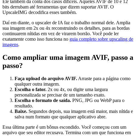
Ele também dá conta dos casos difíceis. Aqueles AVIF de 10 e 12
bits derrubam até ferramentas que dizem suportar AVIF. O
UpscaleIMG decodifica esses também.
Daí em diante, o upscaler de IA faz o trabalho normal dele. Amplia
sua imagem em 2x ou 4x reconstruindo os detalhes, para as bordas
continuarem nítidas em vez de virarem borrão. Você pode ler
exatamente como isso funciona no
guia completo sobre upscaling de
imagens
.
Como ampliar uma imagem AVIF, passo a
passo?
Faça upload do arquivo AVIF.
Arraste para a página como
qualquer outra imagem.
Escolha o fator.
2x ou 4x, ou digite uma largura
personalizada se precisar de um tamanho exato.
Escolha o formato de saída.
PNG, JPG ou WebP para o
resultado.
Baixe.
Segundos depois, sua imagem está maior, mais nítida e
salva num formato que qualquer aplicativo abre.
Essa última parte é um bônus escondido. Você começou com um
arquivo que seu editor recusava. Termina com um que funciona em