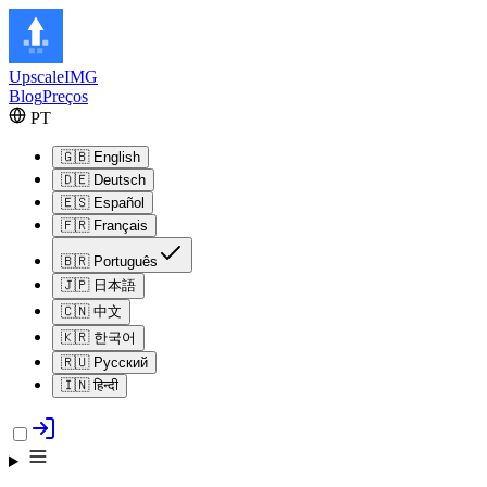
Upscale
IMG
Blog
Preços
PT
🇬🇧
English
🇩🇪
Deutsch
🇪🇸
Español
🇫🇷
Français
🇧🇷
Português
🇯🇵
日本語
🇨🇳
中文
🇰🇷
한국어
🇷🇺
Русский
🇮🇳
हिन्दी