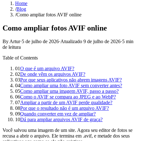
Home
/
Blog
/
Como ampliar fotos AVIF online
Como ampliar fotos AVIF online
By Artur
·
5 de julho de 2026
·
Atualizado
9 de julho de 2026
·
5 min
de leitura
Table of Contents
01
O que é um arquivo AVIF?
02
De onde vêm os arquivos AVIF?
03
Por que seus aplicativos não abrem imagens AVIF?
04
Como ampliar uma foto AVIF sem converter antes?
05
Como ampliar uma imagem AVIF, passo a passo?
06
Como o AVIF se compara ao JPEG e ao WebP?
07
Ampliar a partir de um AVIF perde qualidade?
08
Por que o resultado não é um arquivo AVIF?
09
Quando converter em vez de ampliar?
10
Dá para ampliar arquivos AVIF de graça?
Você salvou uma imagem de um site. Agora seu editor de fotos se
recusa a abrir o arquivo. Ele termina em .avif, e metade dos seus