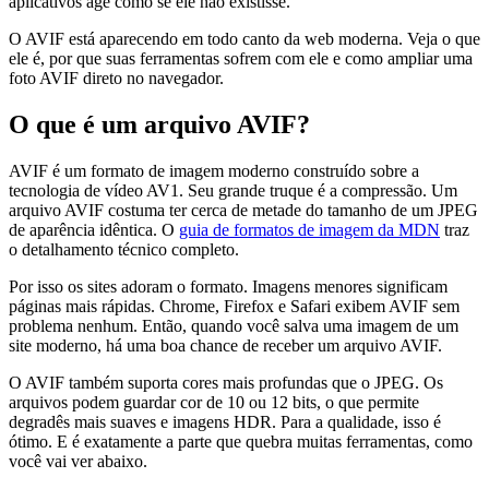
aplicativos age como se ele não existisse.
O AVIF está aparecendo em todo canto da web moderna. Veja o que
ele é, por que suas ferramentas sofrem com ele e como ampliar uma
foto AVIF direto no navegador.
O que é um arquivo AVIF?
AVIF é um formato de imagem moderno construído sobre a
tecnologia de vídeo AV1. Seu grande truque é a compressão. Um
arquivo AVIF costuma ter cerca de metade do tamanho de um JPEG
de aparência idêntica. O
guia de formatos de imagem da MDN
traz
o detalhamento técnico completo.
Por isso os sites adoram o formato. Imagens menores significam
páginas mais rápidas. Chrome, Firefox e Safari exibem AVIF sem
problema nenhum. Então, quando você salva uma imagem de um
site moderno, há uma boa chance de receber um arquivo AVIF.
O AVIF também suporta cores mais profundas que o JPEG. Os
arquivos podem guardar cor de 10 ou 12 bits, o que permite
degradês mais suaves e imagens HDR. Para a qualidade, isso é
ótimo. E é exatamente a parte que quebra muitas ferramentas, como
você vai ver abaixo.