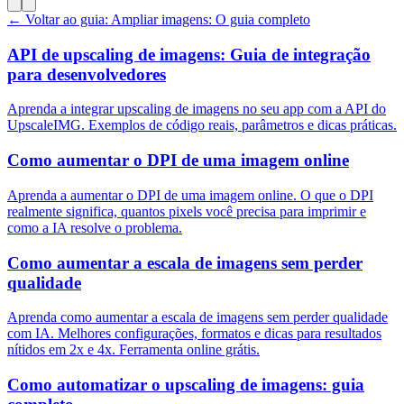
← Voltar ao guia: Ampliar imagens: O guia completo
API de upscaling de imagens: Guia de integração
para desenvolvedores
Aprenda a integrar upscaling de imagens no seu app com a API do
UpscaleIMG. Exemplos de código reais, parâmetros e dicas práticas.
Como aumentar o DPI de uma imagem online
Aprenda a aumentar o DPI de uma imagem online. O que o DPI
realmente significa, quantos pixels você precisa para imprimir e
como a IA resolve o problema.
Como aumentar a escala de imagens sem perder
qualidade
Aprenda como aumentar a escala de imagens sem perder qualidade
com IA. Melhores configurações, formatos e dicas para resultados
nítidos em 2x e 4x. Ferramenta online grátis.
Como automatizar o upscaling de imagens: guia