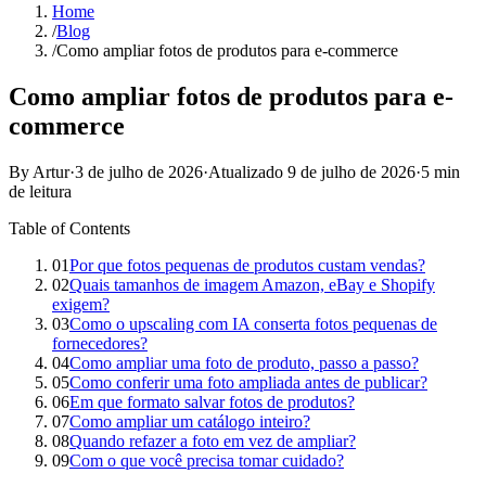
Home
/
Blog
/
Como ampliar fotos de produtos para e-commerce
Como ampliar fotos de produtos para e-
commerce
By Artur
·
3 de julho de 2026
·
Atualizado
9 de julho de 2026
·
5 min
de leitura
Table of Contents
01
Por que fotos pequenas de produtos custam vendas?
02
Quais tamanhos de imagem Amazon, eBay e Shopify
exigem?
03
Como o upscaling com IA conserta fotos pequenas de
fornecedores?
04
Como ampliar uma foto de produto, passo a passo?
05
Como conferir uma foto ampliada antes de publicar?
06
Em que formato salvar fotos de produtos?
07
Como ampliar um catálogo inteiro?
08
Quando refazer a foto em vez de ampliar?
09
Com o que você precisa tomar cuidado?