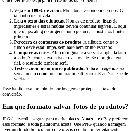
Cinco verificações pegam quase todos os problemas.
Veja em 100% de zoom.
Miniaturas escondem defeitos. O
tamanho real revela.
Leia o texto das etiquetas.
Nomes de produto, listas de
ingredientes e letras miúdas devem continuar legíveis. É aqui
que o upscaling de origens muito pequenas mostra os limites
primeiro.
Percorra os contornos do produto.
A silhueta contra o
fundo deve estar limpa, sem halo nem brilho estranho.
Compare as cores.
Abra o original e a versão ampliada lado
a lado. As cores devem bater exatamente. Se o original era
fiel, o resultado também será.
Teste o zoom no anúncio publicado.
Suba a imagem, abra
seu anúncio como um comprador e dê zoom. Esse é o teste de
verdade.
Esse hábito leva um minuto por imagem e protege sua taxa de
conversão.
Em que formato salvar fotos de produtos?
JPG é a escolha segura para marketplaces. Amazon e eBay preferem
esse formato, e toda plataforma aceita. Use PNG quando a imagem
tiver um fundo branco puro que precisa continuar perfeitamente