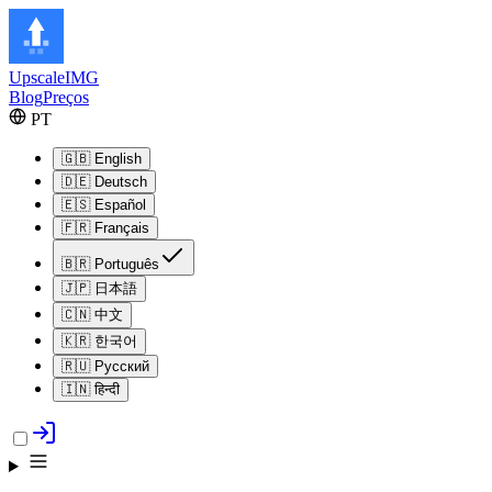
Upscale
IMG
Blog
Preços
PT
🇬🇧
English
🇩🇪
Deutsch
🇪🇸
Español
🇫🇷
Français
🇧🇷
Português
🇯🇵
日本語
🇨🇳
中文
🇰🇷
한국어
🇷🇺
Русский
🇮🇳
हिन्दी