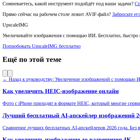
Сомневаетесь, какой инструмент подойдёт под ваши задачи?
Ср
Прямо сейчас на рабочем столе лежит AVIF-файл?
Забросьте ег
UpscaleIMG
Увеличивайте изображения с помощью ИИ. Бесплатно, быстро и
Попробовать UpscaleIMG бесплатно
Ещё по этой теме
← Назад к руководству: Увеличение изображений с помощью И
Как увеличить HEIC-изображение онлайн
Фото с iPhone приходят в формате HEIC, который многие серв
Лучший бесплатный AI-апскейлер изображений 2
Сравнение лучших бесплатных AI-апскейлеров 2026 года. Без в
Как увеличить изображение до разрешения 4K