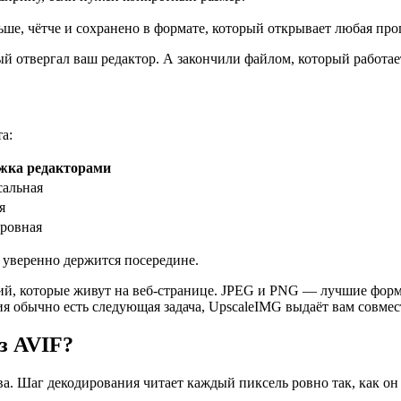
ьше, чётче и сохранено в формате, который открывает любая про
 отвергал ваш редактор. А закончили файлом, который работает
а:
жка редакторами
сальная
я
ровная
 уверенно держится посередине.
й, которые живут на веб-странице. JPEG и PNG — лучшие форма
ия обычно есть следующая задача, UpscaleIMG выдаёт вам совме
з AVIF?
. Шаг декодирования читает каждый пиксель ровно так, как он з