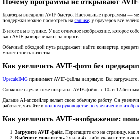
Почему программы не открывают AVIF
Браузеры внедрили AVIF быстро. Настольные программы — мед
поддержки можно посмотреть на
caniuse
: у браузеров всё зелёно
В итоге вы в тупике. У вас отличное изображение, которое с
ваш AVIF разворачивают на пороге.
Обычный обходной путь раздражает: найти конвертер, преврат
может стоить качества.
Как увеличить AVIF-фото без предвари
UpscaleIMG
принимает AVIF-файлы напрямую. Вы загружаете AV
Сложные случаи тоже покрыты. AVIF-файлы с 10- и 12-битным
Дальше AI-апскейлер делает свою обычную работу. Он увеличив
работает, читайте в
полном руководстве по увеличению изобр
Как увеличить AVIF-изображение: пош
Загрузите AVIF-файл.
Перетащите его на страницу, как 
Выберите множитель.
2x или 4x, либо укажите точную 