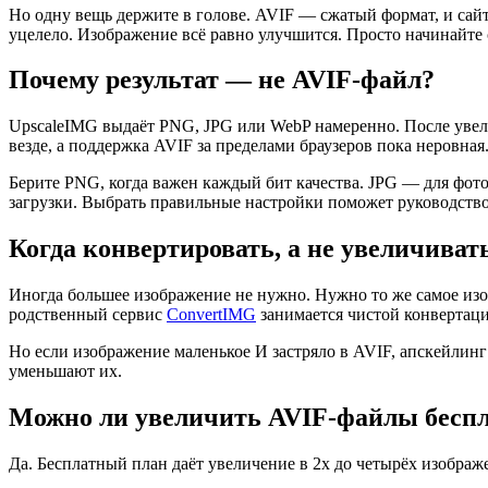
Но одну вещь держите в голове. AVIF — сжатый формат, и сайт
уцелело. Изображение всё равно улучшится. Просто начинайте 
Почему результат — не AVIF-файл?
UpscaleIMG выдаёт PNG, JPG или WebP намеренно. После увели
везде, а поддержка AVIF за пределами браузеров пока неровная
Берите PNG, когда важен каждый бит качества. JPG — для фото
загрузки. Выбрать правильные настройки поможет руководств
Когда конвертировать, а не увеличиват
Иногда большее изображение не нужно. Нужно то же самое изо
родственный сервис
ConvertIMG
занимается чистой конвертац
Но если изображение маленькое И застряло в AVIF, апскейлинг
уменьшают их.
Можно ли увеличить AVIF-файлы бесп
Да. Бесплатный план даёт увеличение в 2x до четырёх изображ