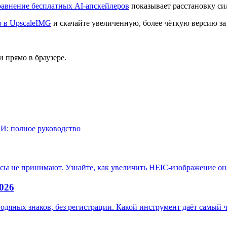
авнение бесплатных AI-апскейлеров
показывает расстановку си
о в UpscaleIMG
и скачайте увеличенную, более чёткую версию за
 прямо в браузере.
И: полное руководство
исы не принимают. Узнайте, как увеличить HEIC-изображение о
026
одяных знаков, без регистрации. Какой инструмент даёт самый ч