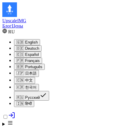
Upscale
IMG
Блог
Цены
RU
🇬🇧
English
🇩🇪
Deutsch
🇪🇸
Español
🇫🇷
Français
🇧🇷
Português
🇯🇵
日本語
🇨🇳
中文
🇰🇷
한국어
🇷🇺
Русский
🇮🇳
हिन्दी