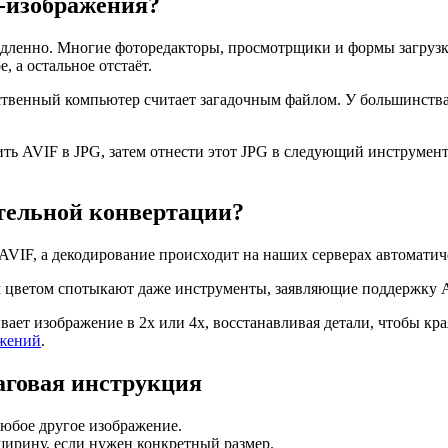
-изображения?
ленно. Многие фоторедакторы, просмотрщики и формы загрузки
е, а остальное отстаёт.
обственный компьютер считает загадочным файлом. У большинств
ить AVIF в JPG, затем отнести этот JPG в следующий инструмен
тельной конвертации?
IF, а декодирование происходит на наших серверах автоматиче
 цветом спотыкают даже инструменты, заявляющие поддержку AV
ает изображение в 2x или 4x, восстанавливая детали, чтобы кра
ажений
.
аговая инструкция
любое другое изображение.
ширину, если нужен конкретный размер.