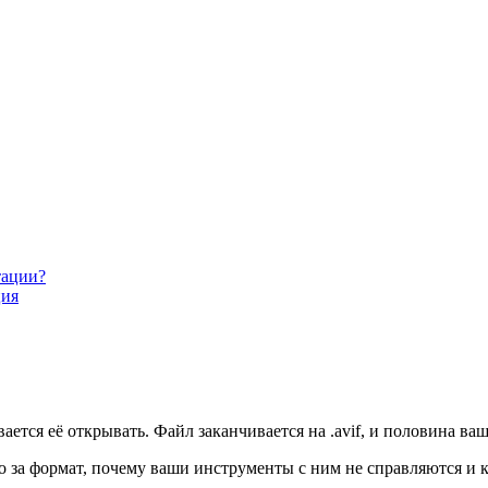
тации?
ция
ется её открывать. Файл заканчивается на .avif, и половина ваш
о за формат, почему ваши инструменты с ним не справляются и к