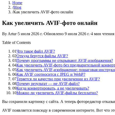
Home
/
Blog
/
Как увеличить AVIF-фото онлайн
Как увеличить AVIF-фото онлайн
By Artur
·
5 июля 2026 г.
·
Обновлено
9 июля 2026 г.
·
4 мин чтения
Table of Contents
01
Что такое файл AVIF?
02
Откуда берутся файлы AVIF?
03
Почему программы не открывают AVIF-изображения?
04
Как увеличить AVIF-фото без предварительной конвер
05
Как увеличить AVIF-изображение: пошаговая инструк
06
Как AVIF соотносится с JPEG и WebP?
07
Теряется ли качество при увеличении из AVIF?
08
Почему результат — не AVIF-файл?
09
Когда конвертировать, а не увеличивать?
10
Можно ли увеличить AVIF-файлы бесплатно?
Вы сохранили картинку с сайта. А теперь фоторедактор отказыва
AVIF появляется повсюду в современном интернете. Вот что эт