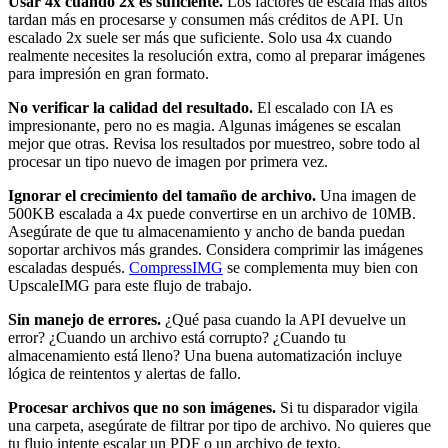
Usar 4x cuando 2x es suficiente.
Los factores de escala más altos
tardan más en procesarse y consumen más créditos de API. Un
escalado 2x suele ser más que suficiente. Solo usa 4x cuando
realmente necesites la resolución extra, como al preparar imágenes
para impresión en gran formato.
No verificar la calidad del resultado.
El escalado con IA es
impresionante, pero no es magia. Algunas imágenes se escalan
mejor que otras. Revisa los resultados por muestreo, sobre todo al
procesar un tipo nuevo de imagen por primera vez.
Ignorar el crecimiento del tamaño de archivo.
Una imagen de
500KB escalada a 4x puede convertirse en un archivo de 10MB.
Asegúrate de que tu almacenamiento y ancho de banda puedan
soportar archivos más grandes. Considera comprimir las imágenes
escaladas después.
CompressIMG
se complementa muy bien con
UpscaleIMG para este flujo de trabajo.
Sin manejo de errores.
¿Qué pasa cuando la API devuelve un
error? ¿Cuando un archivo está corrupto? ¿Cuando tu
almacenamiento está lleno? Una buena automatización incluye
lógica de reintentos y alertas de fallo.
Procesar archivos que no son imágenes.
Si tu disparador vigila
una carpeta, asegúrate de filtrar por tipo de archivo. No quieres que
tu flujo intente escalar un PDF o un archivo de texto.