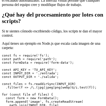
el escalado automatizado. La interfaz visual permite que cualquier
persona del equipo cree y modifique flujos de trabajo.
¿Qué hay del procesamiento por lotes con
scripts?
Si te sientes cómodo escribiendo código, los scripts te dan el mayor
control.
Aquí tienes un ejemplo en Node.js que escala cada imagen de una
carpeta:
const fs = require('fs');

const path = require('path');

const FormData = require('form-data');

const API_KEY = 'TU_API_KEY';

const INPUT_DIR = './entrada';

const OUTPUT_DIR = './salida';

const files = fs.readdirSync(INPUT_DIR)

  .filter(f => /\.(jpg|jpeg|png|webp)$/i.test(f));

for (const file of files) {

  const form = new FormData();

  form.append('image', fs.createReadStream(

    path.join(INPUT_DIR, file)
