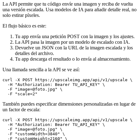
La API permite que tu código envíe una imagen y reciba de vuelta
una versión escalada. Usa modelos de IA para añadir detalle real, no
solo estirar píxeles.
El flujo básico es este:
Tu app envía una petición POST con la imagen y los ajustes.
La API pasa la imagen por un modelo de escalado con IA.
Devuelve un JSON con la URL de la imagen escalada y los
detalles del archivo.
Tu app descarga el resultado o lo envía al almacenamiento.
Una llamada sencilla a la API se ve así:
curl -X POST https://upscaleimg.app/api/v1/upscale \

  -H "Authorization: Bearer TU_API_KEY" \

  -F "image=@foto.jpg" \

También puedes especificar dimensiones personalizadas en lugar de
un factor de escala:
curl -X POST https://upscaleimg.app/api/v1/upscale \

  -H "Authorization: Bearer TU_API_KEY" \

  -F "image=@foto.jpg" \

  -F "customWidth=3840" \

  -F "customHeight=2160" \
