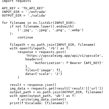
import requests

API_KEY = 'TU_API_KEY'

INPUT_DIR = './entrada'

OUTPUT_DIR = './salida'

for filename in os.listdir(INPUT_DIR):

    if not filename.lower().endswith(

        ('.jpg', '.jpeg', '.png', '.webp')

    ):

        continue

    filepath = os.path.join(INPUT_DIR, filename)

    with open(filepath, 'rb') as f:

        response = requests.post(

            'https://upscaleimg.app/api/v1/upscale',

            headers={

                'Authorization': f'Bearer {API_KEY}'

            },

            files={'image': f},

            data={'scale': '2'}

        )

    result = response.json()

    img_data = requests.get(result['result']['url'])

    output_path = os.path.join(OUTPUT_DIR, filename)

    with open(output_path, 'wb') as f:

        f.write(img_data.content)
