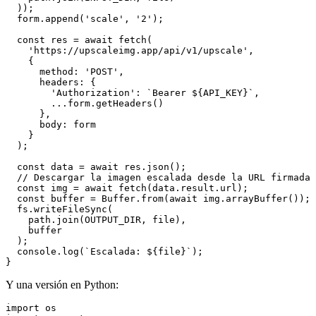
  ));

  form.append('scale', '2');

  const res = await fetch(

    'https://upscaleimg.app/api/v1/upscale',

    {

      method: 'POST',

      headers: {

        'Authorization': `Bearer ${API_KEY}`,

        ...form.getHeaders()

      },

      body: form

    }

  );

  const data = await res.json();

  // Descargar la imagen escalada desde la URL firmada

  const img = await fetch(data.result.url);

  const buffer = Buffer.from(await img.arrayBuffer());

  fs.writeFileSync(

    path.join(OUTPUT_DIR, file),

    buffer

  );

  console.log(`Escalada: ${file}`);

Y una versión en Python:
import os
