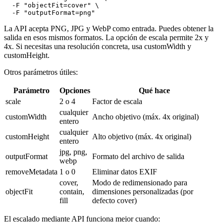
  -F "objectFit=cover" \

La API acepta PNG, JPG y WebP como entrada. Puedes obtener la
salida en esos mismos formatos. La opción de escala permite 2x y
4x. Si necesitas una resolución concreta, usa customWidth y
customHeight.
Otros parámetros útiles:
Parámetro
Opciones
Qué hace
scale
2 o 4
Factor de escala
cualquier
customWidth
Ancho objetivo (máx. 4x original)
entero
cualquier
customHeight
Alto objetivo (máx. 4x original)
entero
jpg, png,
outputFormat
Formato del archivo de salida
webp
removeMetadata
1 o 0
Eliminar datos EXIF
cover,
Modo de redimensionado para
objectFit
contain,
dimensiones personalizadas (por
fill
defecto cover)
El escalado mediante API funciona mejor cuando: