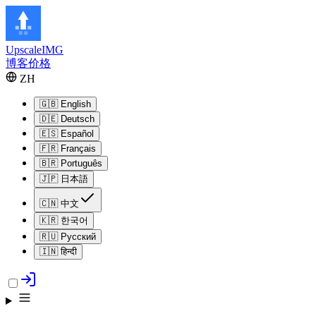
Upscale
IMG
博客
价格
ZH
🇬🇧
English
🇩🇪
Deutsch
🇪🇸
Español
🇫🇷
Français
🇧🇷
Português
🇯🇵
日本語
🇨🇳
中文
🇰🇷
한국어
🇷🇺
Русский
🇮🇳
हिन्दी