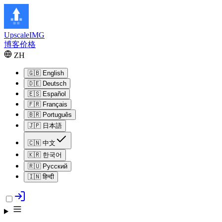
Upscale
IMG
博客
价格
ZH
🇬🇧
English
🇩🇪
Deutsch
🇪🇸
Español
🇫🇷
Français
🇧🇷
Português
🇯🇵
日本語
🇨🇳
中文
🇰🇷
한국어
🇷🇺
Русский
🇮🇳
हिन्दी