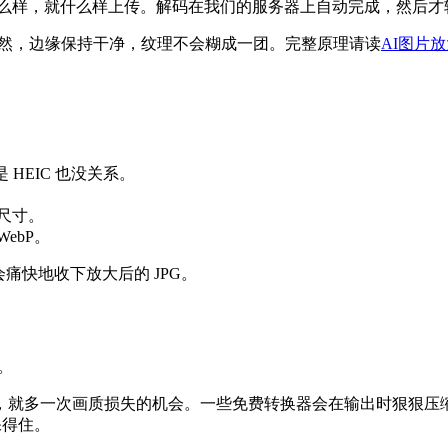
one 里什么样，就什么样上传。解码在我们的服务器上自动完成，然后才轮
保持自然，边缘保持干净，纹理不会糊成一团。完整原理请读
AI图片
是 HEIC 也没关系。
义尺寸。
ebP。
痛快地收下放大后的 JPG。
。
，就多一次画质损失的机会。一些免费转换器会在输出时狠狠压
保得住。