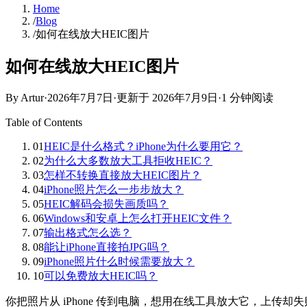
Home
/
Blog
/
如何在线放大HEIC图片
如何在线放大HEIC图片
By Artur
·
2026年7月7日
·
更新于
2026年7月9日
·
1 分钟阅读
Table of Contents
01
HEIC是什么格式？iPhone为什么要用它？
02
为什么大多数放大工具拒收HEIC？
03
怎样不转换直接放大HEIC图片？
04
iPhone照片怎么一步步放大？
05
HEIC解码会损失画质吗？
06
Windows和安卓上怎么打开HEIC文件？
07
输出格式怎么选？
08
能让iPhone直接拍JPG吗？
09
iPhone照片什么时候需要放大？
10
可以免费放大HEIC吗？
你把照片从 iPhone 传到电脑，想用在线工具放大它，上传却