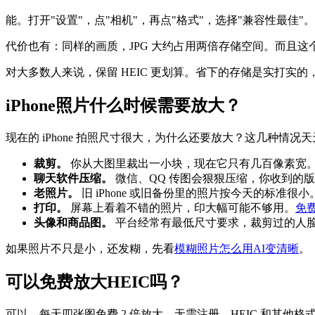
能。打开"设置"，点"相机"，再点"格式"，选择"兼容性最佳"
代价也有：同样的画质，JPG 大约占用两倍存储空间。而且这
对大多数人来说，保留 HEIC 更划算。省下的存储是实打
iPhone照片什么时候需要放大？
现在的 iPhone 拍照尺寸很大，为什么还要放大？这几种情况
裁剪。
你从大图里裁出一小块，现在它只有几百像素宽
聊天软件压缩。
微信、QQ 传图会狠狠压缩，你收到的
老照片。
旧 iPhone 或旧备份里的照片按今天的标准很小。iP
打印。
屏幕上看着不错的照片，印大幅可能不够用。
免
头像和商品图。
平台经常有最低尺寸要求，裁剪过的人
如果照片不只是小，还发糊，先看
模糊照片怎么用AI变清晰
。
可以免费放大HEIC吗？
可以。每天四张图免费 2 倍放大，无需注册，HEIC 和其他