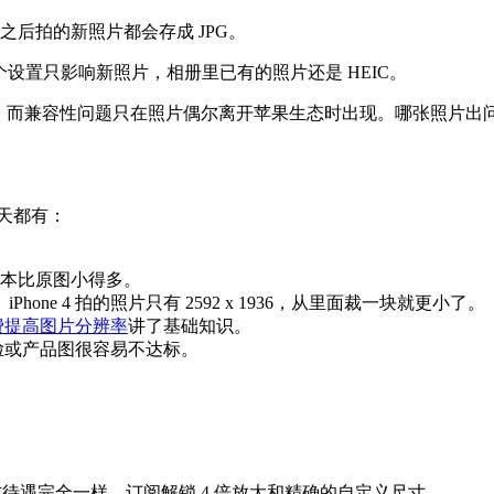
。之后拍的新照片都会存成 JPG。
个设置只影响新照片，相册里已有的照片还是 HEIC。
实的，而兼容性问题只在照片偶尔离开苹果生态时出现。哪张照片
天天都有：
。
版本比原图小得多。
hone 4 拍的照片只有 2592 x 1936，从里面裁一块就更小了。
费提高图片分辨率
讲了基础知识。
脸或产品图很容易不达标。
格式待遇完全一样。订阅解锁 4 倍放大和精确的自定义尺寸。