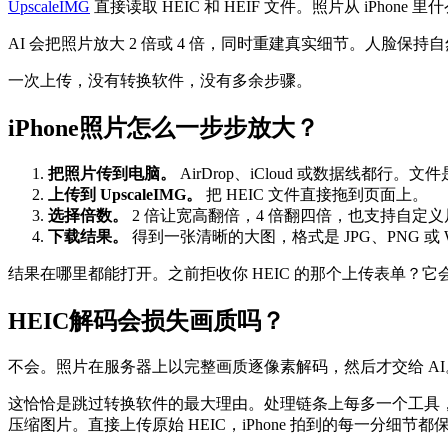
UpscaleIMG
直接读取 HEIC 和 HEIF 文件。照片从 iPh
AI 会把照片放大 2 倍或 4 倍，同时重建真实细节。人脸
一次上传，没有转换软件，没有多余步骤。
iPhone照片怎么一步步放大？
把照片传到电脑。
AirDrop、iCloud 或数据线都行。文件
上传到 UpscaleIMG。
把 HEIC 文件直接拖到页面上。
选择倍数。
2 倍让宽高翻倍，4 倍翻四倍，也支持自定
下载结果。
得到一张清晰的大图，格式是 JPG、PNG 或 W
结果在哪里都能打开。之前拒收你 HEIC 的那个上传表单？它会
HEIC解码会损失画质吗？
不会。照片在服务器上以完整画质逐像素解码，然后才交给 AI
这恰恰是跳过转换软件的最大理由。处理链条上每多一个工具
压缩图片。直接上传原始 HEIC，iPhone 拍到的每一分细节都