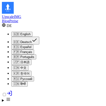
Upscale
IMG
Blog
Preise
DE
🇬🇧
English
🇩🇪
Deutsch
🇪🇸
Español
🇫🇷
Français
🇧🇷
Português
🇯🇵
日本語
🇨🇳
中文
🇰🇷
한국어
🇷🇺
Русский
🇮🇳
हिन्दी