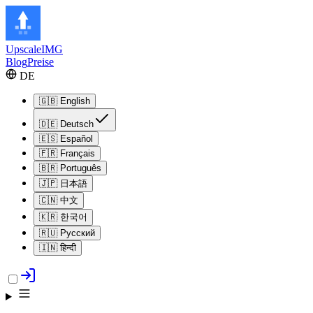
Upscale
IMG
Blog
Preise
DE
🇬🇧
English
🇩🇪
Deutsch
🇪🇸
Español
🇫🇷
Français
🇧🇷
Português
🇯🇵
日本語
🇨🇳
中文
🇰🇷
한국어
🇷🇺
Русский
🇮🇳
हिन्दी