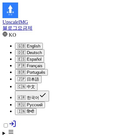
Upscale
IMG
블로그
요금제
KO
🇬🇧
English
🇩🇪
Deutsch
🇪🇸
Español
🇫🇷
Français
🇧🇷
Português
🇯🇵
日本語
🇨🇳
中文
🇰🇷
한국어
🇷🇺
Русский
🇮🇳
हिन्दी