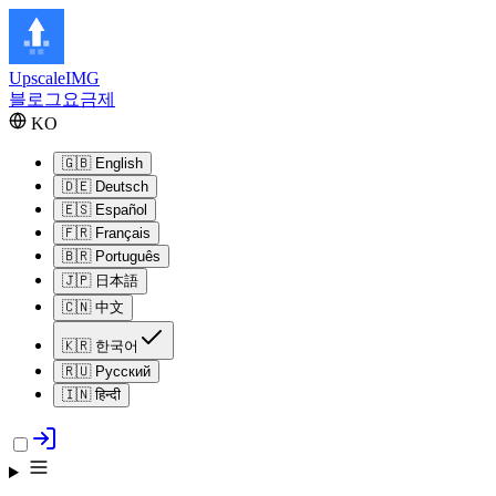
Upscale
IMG
블로그
요금제
KO
🇬🇧
English
🇩🇪
Deutsch
🇪🇸
Español
🇫🇷
Français
🇧🇷
Português
🇯🇵
日本語
🇨🇳
中文
🇰🇷
한국어
🇷🇺
Русский
🇮🇳
हिन्दी