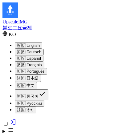
Upscale
IMG
블로그
요금제
KO
🇬🇧
English
🇩🇪
Deutsch
🇪🇸
Español
🇫🇷
Français
🇧🇷
Português
🇯🇵
日本語
🇨🇳
中文
🇰🇷
한국어
🇷🇺
Русский
🇮🇳
हिन्दी