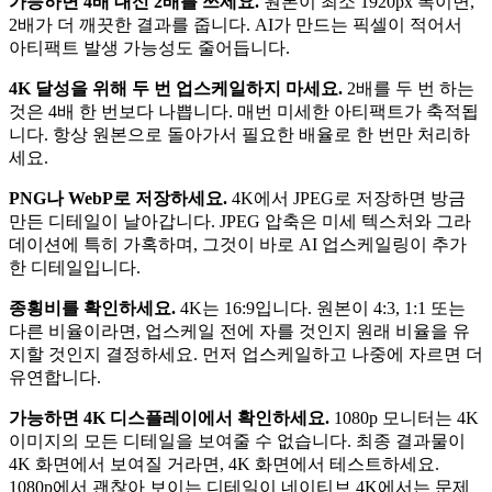
가능하면 4배 대신 2배를 쓰세요.
원본이 최소 1920px 폭이면,
2배가 더 깨끗한 결과를 줍니다. AI가 만드는 픽셀이 적어서
아티팩트 발생 가능성도 줄어듭니다.
4K 달성을 위해 두 번 업스케일하지 마세요.
2배를 두 번 하는
것은 4배 한 번보다 나쁩니다. 매번 미세한 아티팩트가 축적됩
니다. 항상 원본으로 돌아가서 필요한 배율로 한 번만 처리하
세요.
PNG나 WebP로 저장하세요.
4K에서 JPEG로 저장하면 방금
만든 디테일이 날아갑니다. JPEG 압축은 미세 텍스처와 그라
데이션에 특히 가혹하며, 그것이 바로 AI 업스케일링이 추가
한 디테일입니다.
종횡비를 확인하세요.
4K는 16:9입니다. 원본이 4:3, 1:1 또는
다른 비율이라면, 업스케일 전에 자를 것인지 원래 비율을 유
지할 것인지 결정하세요. 먼저 업스케일하고 나중에 자르면 더
유연합니다.
가능하면 4K 디스플레이에서 확인하세요.
1080p 모니터는 4K
이미지의 모든 디테일을 보여줄 수 없습니다. 최종 결과물이
4K 화면에서 보여질 거라면, 4K 화면에서 테스트하세요.
1080p에서 괜찮아 보이는 디테일이 네이티브 4K에서는 문제